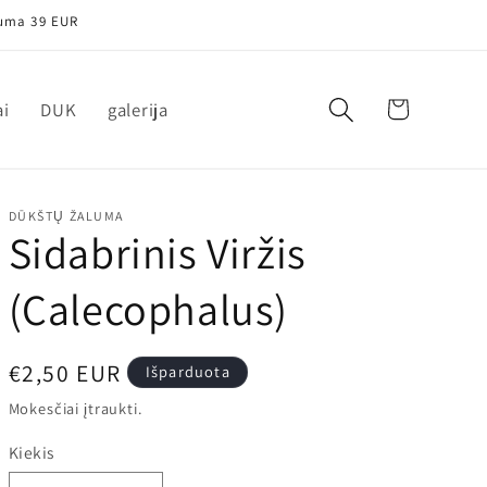
 suma 39 EUR
Krepšelis
ai
DUK
galerija
DŪKŠTŲ ŽALUMA
Sidabrinis Viržis
(Calecophalus)
Įprasta
€2,50 EUR
Išparduota
kaina
Mokesčiai įtraukti.
Kiekis