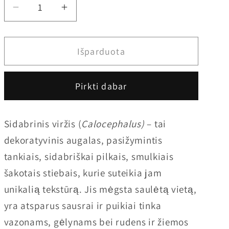
Sumažinti
Padidinti
Sidabrinis
Sidabrinis
Viržis
Viržis
Išparduota
(Calecophalus)
(Calecophalus)
kiekį
kiekį
Pirkti dabar
Sidabrinis viržis (
Calocephalus)
– tai
dekoratyvinis augalas, pasižymintis
tankiais, sidabriškai pilkais, smulkiais
šakotais stiebais, kurie suteikia jam
unikalią tekstūrą. Jis mėgsta saulėtą vietą,
yra atsparus sausrai ir puikiai tinka
vazonams, gėlynams bei rudens ir žiemos