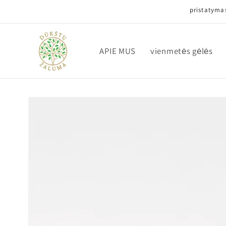
Eiti į
pristatymas
turinį
APIE MUS
vienmetės gėlės
Pereiti prie
informacijos
apie gaminį