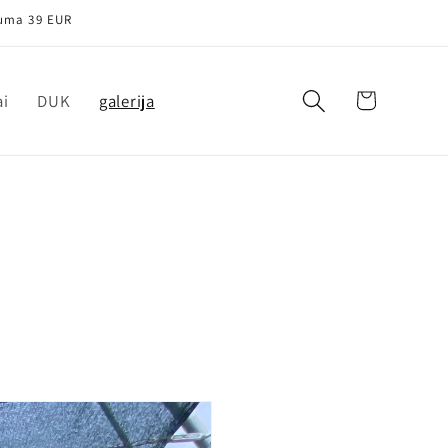
 suma 39 EUR
Krepšelis
ai
DUK
galerija