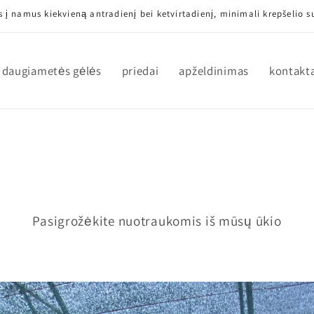
 į namus kiekvieną antradienį bei ketvirtadienį, minimali krepšelio
daugiametės gėlės
priedai
apželdinimas
kontakt
Pasigrožėkite nuotraukomis iš mūsų ūkio