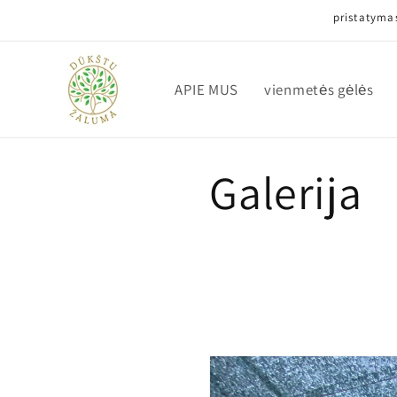
Eiti į
pristatymas
turinį
APIE MUS
vienmetės gėlės
Galerija