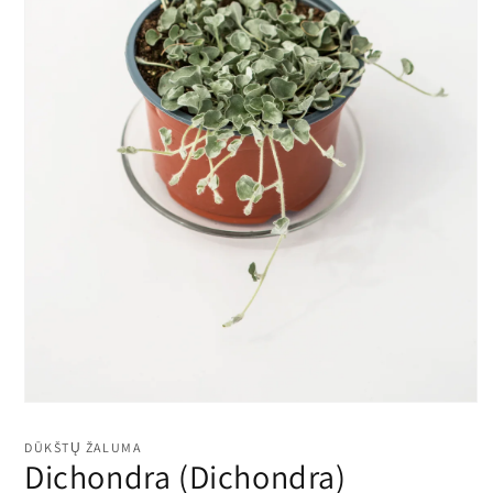
Atidaryti
mediją
1
DŪKŠTŲ ŽALUMA
modaliniame
Dichondra (Dichondra)
lange