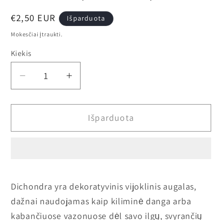
Įprasta
€2,50 EUR
Išparduota
kaina
Mokesčiai įtraukti.
Kiekis
Sumažinti
Padidinti
Dichondra
Dichondra
(Dichondra)
(Dichondra)
Išparduota
kiekį
kiekį
Dichondra yra dekoratyvinis vijoklinis augalas,
dažnai naudojamas kaip kiliminė danga arba
kabančiuose vazonuose dėl savo ilgų, svyrančių