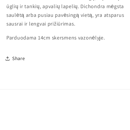
ūglių ir tankių, apvalių lapelių. Dichondra mėgsta
saulėtą arba pusiau pavėsingą vietą, yra atsparus
sausrai ir lengvai prižiūrimas.
Parduodama 14cm skersmens vazonėlyje.
Share
Mokėjimo
Privatumo strategija
© 2026,
Dūkštų žaluma
Teikia „Shopify“
būdai