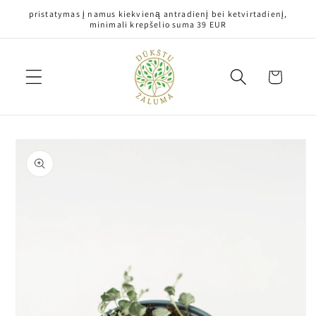
Eiti į
pristatymas į namus kiekvieną antradienį bei ketvirtadienį,
turinį
minimali krepšelio suma 39 EUR
Krepšelis
Pereiti prie
informacijos
apie gaminį